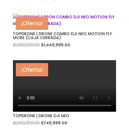
precio
precio
original
actual
era:
es:
¡Oferta!
$1,999,999.00.
$1,449,999.00.
TOPDRONE | DRONE COMBO DJI NEO MOTION FLY
MORE (CAJA CERRADA)
El
El
$
1,999,999.00
$
1,449,999.00
precio
precio
original
actual
era:
es:
¡Oferta!
$1,999,999.00.
$1,449,999.00.
TOPDRONE | DRONE DJI NEO
El
El
$
1,099,999.00
$
749,999.00