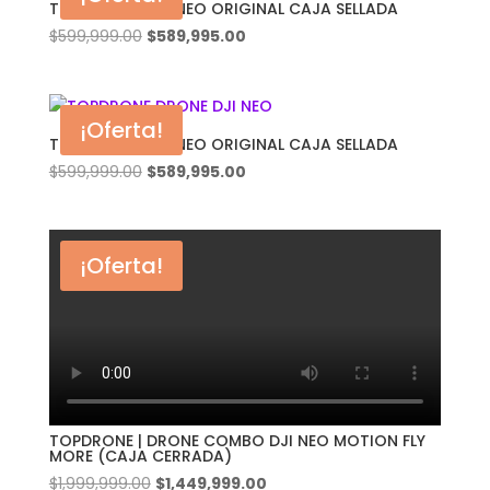
TOPDRONE | DJI NEO ORIGINAL CAJA SELLADA
El
El
$
599,999.00
$
589,995.00
precio
precio
original
actual
era:
es:
¡Oferta!
$599,999.00.
$589,995.00.
TOPDRONE | DJI NEO ORIGINAL CAJA SELLADA
El
El
$
599,999.00
$
589,995.00
precio
precio
original
actual
era:
es:
¡Oferta!
$599,999.00.
$589,995.00.
TOPDRONE | DRONE COMBO DJI NEO MOTION FLY
MORE (CAJA CERRADA)
El
El
$
1,999,999.00
$
1,449,999.00