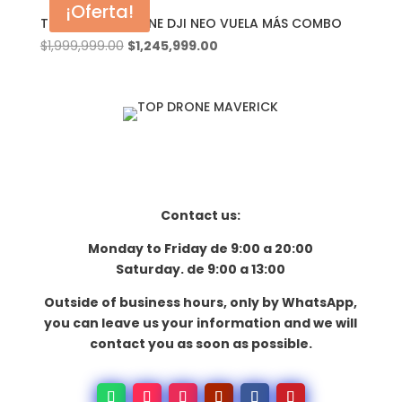
¡Oferta!
$1,999,999.00.
$1,245,999.00.
TOPDRONE | DRONE DJI NEO VUELA MÁS COMBO
El
El
$
1,999,999.00
$
1,245,999.00
precio
precio
original
actual
era:
es:
$1,999,999.00.
$1,245,999.00.
Contact us:
Monday to Friday de 9:00 a 20:00
Saturday. de 9:00 a 13:00
Outside of business hours, only by WhatsApp,
you can leave us your information and we will
contact you as soon as possible.