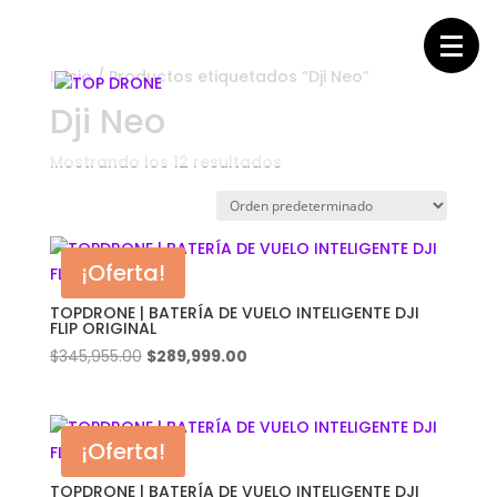
Inicio
/ Productos etiquetados “Dji Neo”
Dji Neo
Mostrando los 12 resultados
¡Oferta!
TOPDRONE | BATERÍA DE VUELO INTELIGENTE DJI
FLIP ORIGINAL
El
El
$
345,955.00
$
289,999.00
precio
precio
original
actual
era:
es:
¡Oferta!
$345,955.00.
$289,999.00.
TOPDRONE | BATERÍA DE VUELO INTELIGENTE DJI