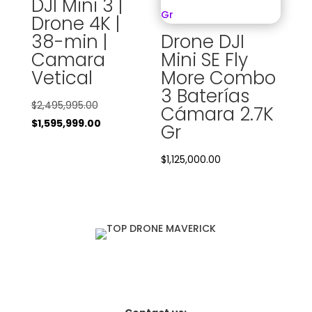
DJI Mini 3 |
Drone 4K |
38-min |
Drone DJI
Camara
Mini SE Fly
Vetical
More Combo
3 Baterías
El
$
2,495,995.00
Cámara 2.7K
precio
El
$
1,595,999.00
Gr
original
precio
era:
actual
$
1,125,000.00
$2,495,995.00.
es:
$1,595,999.00.