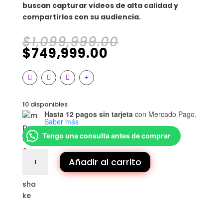
buscan capturar videos de alta calidad y
compartirlos con su audiencia.
El
$
1,099,999.00
El
precio
$
749,999.00
precio
original
actual
era:
es:
$1,099,999.00.
$749,999.00.
10 disponibles
Hasta 12 pagos sin tarjeta
con Mercado Pago.
Saber más
Tengo una consulta antes de comprar
TOPDRONE
Añadir al carrito
|
DRONE
DJI
NEO
cantidad