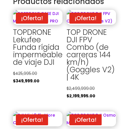
Productos relacionados
¡Oferta!
¡Oferta!
TOPDRONE
TOP DRONE
Lekufee
DJI FPV
Funda rígida
Combo (de
impermeable
carreras 144
de viaje DJI
km/h)
(Goggles V2)
El
$
425,995.00
| 4K
precio
El
$
349,999.00
original
precio
El
$
2,499,999.00
era:
actual
precio
El
$
2,199,995.00
$425,995.00.
es:
original
precio
$349,999.00.
era:
actual
$2,499,999.00.
es:
¡Oferta!
¡Oferta!
$2,199,995.00.