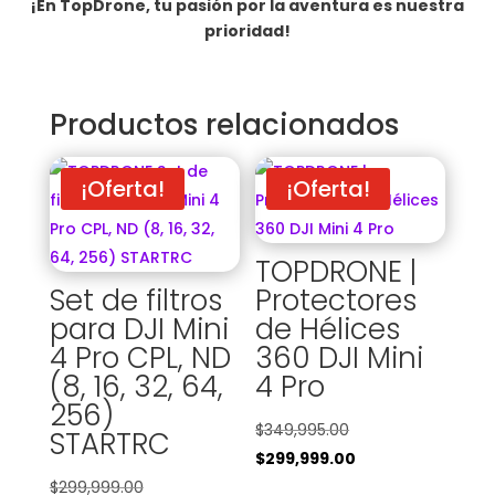
¡En TopDrone, tu pasión por la aventura es nuestra
prioridad!
Productos relacionados
¡Oferta!
¡Oferta!
TOPDRONE |
Set de filtros
Protectores
para DJI Mini
de Hélices
4 Pro CPL, ND
360 DJI Mini
(8, 16, 32, 64,
4 Pro
256)
El
$
349,995.00
STARTRC
precio
El
$
299,999.00
El
original
precio
$
299,999.00