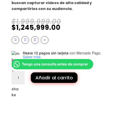
buscan capturar videos de alta calidad y
compartirlos con su audiencia.
El
$
1,999,999.00
El
precio
$
1,245,999.00
precio
original
actual
era:
es:
$1,999,999.00.
$1,245,999.00.
Hasta 12 pagos sin tarjeta
con Mercado Pago.
Saber más
Tengo una consulta antes de comprar
TOPDRONE
Añadir al carrito
|
DRONE
DJI
NEO
VUELA
MÁS
COMBO