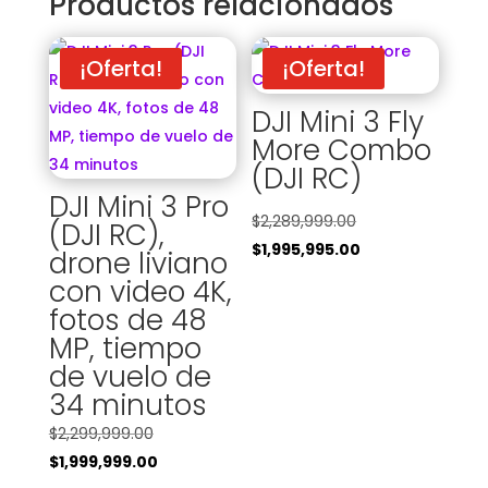
Productos relacionados
¡Oferta!
¡Oferta!
DJI Mini 3 Fly
More Combo
(DJI RC)
DJI Mini 3 Pro
El
$
2,289,999.00
(DJI RC),
precio
El
$
1,995,995.00
drone liviano
original
precio
con video 4K,
era:
actual
fotos de 48
$2,289,999.00.
es:
MP, tiempo
$1,995,995.00.
de vuelo de
34 minutos
El
$
2,299,999.00
precio
El
$
1,999,999.00