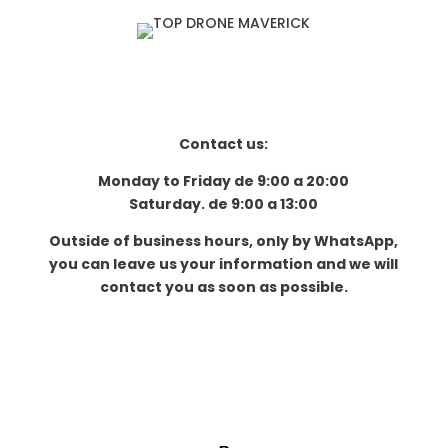
$2,799,999.00.
es:
$2,449,999.00.
Contact us:
Monday to Friday de 9:00 a 20:00
Saturday. de 9:00 a 13:00
Outside of business hours, only by WhatsApp,
you can leave us your information and we will
contact you as soon as possible.