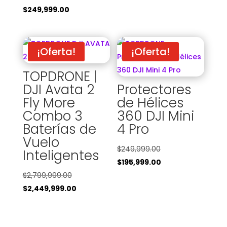
precio
El
era:
actual
$
249,999.00
original
precio
$349,995.00.
es:
era:
actual
$299,999.00.
$299,999.00.
es:
¡Oferta!
¡Oferta!
$249,999.00.
TOPDRONE |
DJI Avata 2
Protectores
Fly More
de Hélices
Combo 3
360 DJI Mini
Baterías de
4 Pro
Vuelo
El
$
249,999.00
Inteligentes
precio
El
$
195,999.00
El
original
precio
$
2,799,999.00
precio
El
era:
actual
$
2,449,999.00
original
precio
$249,999.00.
es:
era:
actual
$195,999.00.