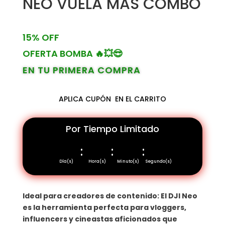
NEO VUELA MÁS COMBO
15% OFF
OFERTA BOMBA 🔥💥😎
EN TU PRIMERA COMPRA
APLICA CUPÓN
EN EL CARRITO
Por Tiempo Limitado
:
:
:
Día(s)
Hora(s)
Minuto(s)
Segundo(s)
Ideal para creadores de contenido: El DJI Neo
es la herramienta perfecta para vloggers,
influencers y cineastas aficionados que