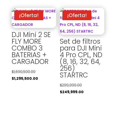
original
precio
era:
actual
$2,299,999.00.
es:
¡Oferta!
¡Oferta!
$1,999,999.00.
DJI Mini 2 SE
FLY MORE
Set de filtros
COMBO 3
para DJI Mini
BATERIAS +
4 Pro CPL, ND
CARGADOR
(8, 16, 32, 64,
256)
El
$
1,690,500.00
STARTRC
precio
El
$
1,295,500.00
original
precio
El
$
299,999.00
era:
actual
precio
El
$
249,999.00
$1,690,500.00.
es:
original
precio
$1,295,500.00.
era:
actual
$299,999.00.
es: