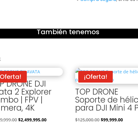
También tenemos
s
¡Oferta!
¡Oferta!
P DRONE DJI
ata 2 Explorer
TOP DRONE
mbo | FPV |
Soporte de héli
mera, 4K
para DJI Mini 4 
El
El
El
El
99,999.00
$
2,499,995.00
$
125,000.00
$
99,999.00
precio
precio
precio
precio
original
actual
original
actual