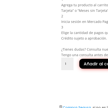
Agrega tu producto al carrit
Tarjeta” o “Meses sin Tarjeta”
2
Inicia sesión en Mercado Pag
3
Elige la cantidad de pagos qu
Crédito sujeto a aprobación.
¿Tienes dudas? Consulta nu
Tengo una consulta antes d
TOPDRONE
Añadir al c
|
DRONE
DJI
MINI
4
PRO
cantidad
Compra Segura
, si no e