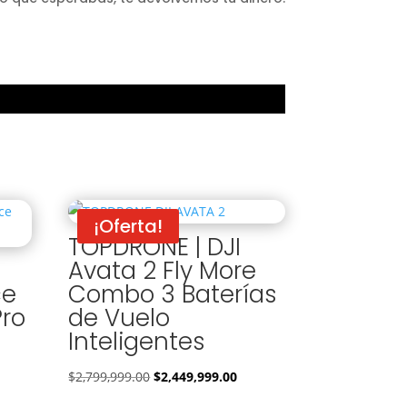
¡Oferta!
TOPDRONE | DJI
Avata 2 Fly More
ce
Combo 3 Baterías
Pro
de Vuelo
Inteligentes
El
El
$
2,799,999.00
$
2,449,999.00
precio
precio