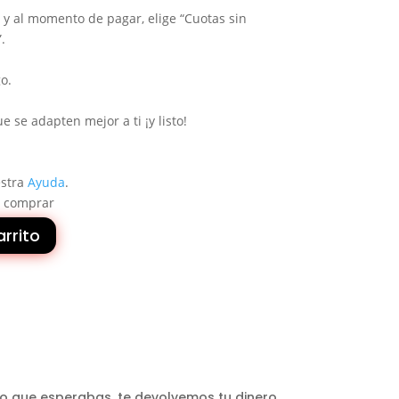
o y al momento de pagar, elige “Cuotas sin
.
o.
e se adapten mejor a ti ¡y listo!
estra
Ayuda
.
e comprar
arrito
s lo que esperabas, te devolvemos tu dinero.