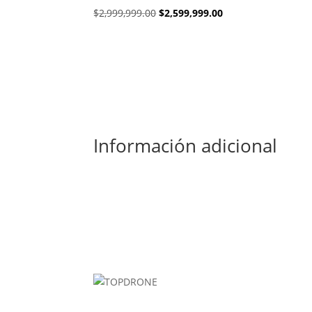
El
El
$
2,999,999.00
$
2,599,999.00
precio
precio
original
actual
era:
es:
$2,999,999.00.
$2,599,999.00.
Información adicional