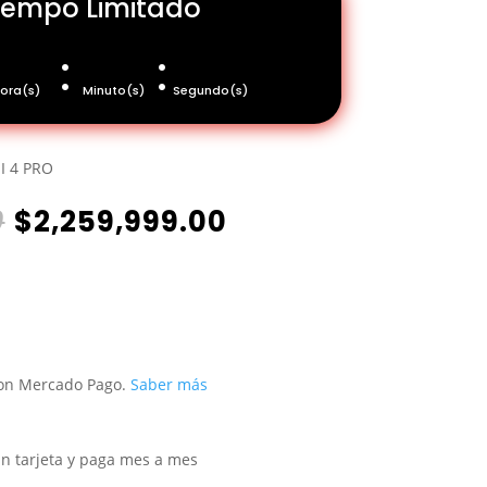
Tiempo Limitado
:
:
ora(s)
Minuto(s)
Segundo(s)
I 4 PRO
El
El
0
$
2,259,999.00
precio
precio
original
actual
era:
es:
$2,459,999.00.
$2,259,999.00.
n Mercado Pago.
Saber más
n tarjeta y paga mes a mes