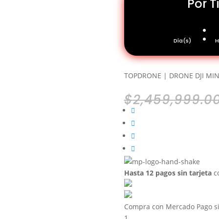
Por 
:
Día(s)
H
TOPDRONE | DRONE DJI MIN
$
2,459,999.0
Hasta 12 pagos sin tarjeta
co
Compra con Mercado Pago si
1