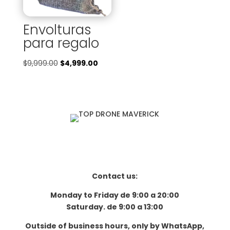
Envolturas
para regalo
El
El
$
9,999.00
$
4,999.00
precio
precio
original
actual
era:
es:
$9,999.00.
$4,999.00.
Contact us:
Monday to Friday de 9:00 a 20:00
Saturday. de 9:00 a 13:00
Outside of business hours, only by WhatsApp,