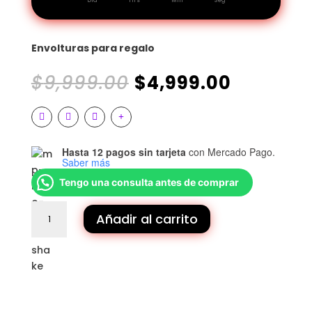
Día
Hrs
Min
Seg
Envolturas para regalo
El
El
$
9,999.00
$
4,999.00
precio
precio
original
actual
era:
es:
$9,999.00.
$4,999.
Hasta 12 pagos sin tarjeta
con Mercado Pago.
Saber más
Tengo una consulta antes de comprar
Envolturas
Añadir al carrito
para
regalo
cantidad