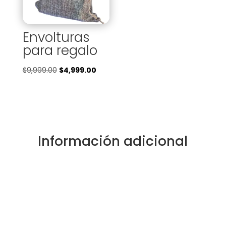
Envolturas
para regalo
El
El
$
9,999.00
$
4,999.00
precio
precio
original
actual
era:
es:
$9,999.00.
$4,999.00.
Información adicional