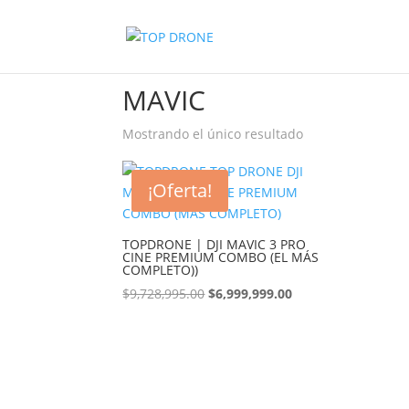
Inicio
/ Productos etiquetados “MAVIC”
MAVIC
Mostrando el único resultado
¡Oferta!
TOPDRONE | DJI MAVIC 3 PRO
CINE PREMIUM COMBO (EL MÁS
COMPLETO))
El
El
$
9,728,995.00
$
6,999,999.00
precio
precio
original
actual
era:
es:
$9,728,995.00.
$6,999,999.00.