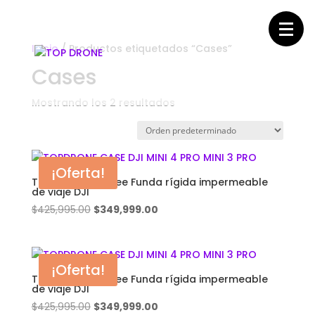
Inicio
/ Productos etiquetados “Cases”
Cases
Mostrando los 2 resultados
¡Oferta!
TOPDRONE Lekufee Funda rígida impermeable
de viaje DJI
El
El
$
425,995.00
$
349,999.00
precio
precio
original
actual
era:
es:
¡Oferta!
$425,995.00.
$349,999.00.
TOPDRONE Lekufee Funda rígida impermeable
de viaje DJI
El
El
$
425,995.00
$
349,999.00