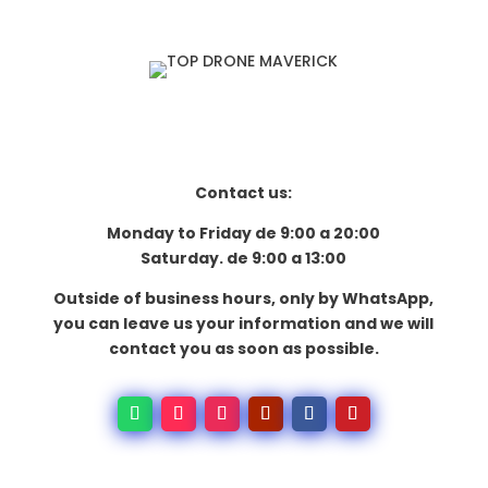
precio
precio
original
actual
era:
es:
$425,995.00.
$349,999.00.
Contact us:
Monday to Friday de 9:00 a 20:00
Saturday. de 9:00 a 13:00
Outside of business hours, only by WhatsApp,
you can leave us your information and we will
contact you as soon as possible.