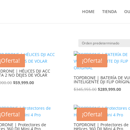
HOME
TIENDA
OU
¡Oferta!
¡Oferta!
 DRONE | HÉLICES DJI ACC
TA 2 NO DEJES DE VOLAR
TOPDRONE | BATERÍA DE VU
INTELIGENTE DJI FLIP ORIGIN
900.00
El
$
59,999.00
El
precio
precio
$
345,955.00
El
$
289,999.00
El
original
actual
precio
prec
era:
es:
original
actu
$75,900.00.
$59,999.00.
era:
es:
¡Oferta!
¡Oferta!
$345,955.00.
$289
DRONE | Protectores de
TOPDRONE | Protectores de
ces 360 DJI Mini 4 Pro
Hélices 360 DJI Mini 4 Pro