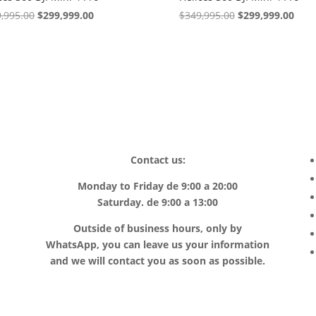
,995.00
El
$
299,999.00
El
$
349,995.00
El
$
299,999.00
El
precio
precio
precio
prec
original
actual
original
actu
era:
es:
era:
es:
$349,995.00.
$299,999.00.
$349,995.00.
$299
Contact us:
Monday to Friday de 9:00 a 20:00
Saturday. de 9:00 a 13:00
Outside of business hours, only by
WhatsApp, you can leave us your information
and we will contact you as soon as possible.