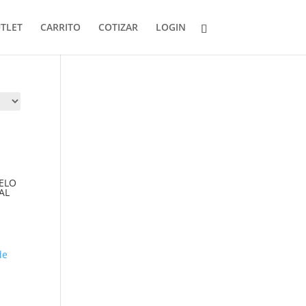
TLET
CARRITO
COTIZAR
LOGIN
ELO
AL
io
al
,999.00.