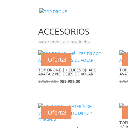
Inicio
/ Productos etiquetados “ACCESORIOS”
ACCESORIOS
Mostrando los 6 resultados
¡Oferta!
TOP DRONE | HÉLICES DJI ACC
TOP
AVATA 2 NO DEJES DE VOLAR
AVA
$
75,900.00
El
$
59,999.00
El
$
75,
precio
precio
original
actual
era:
es:
$75,900.00.
$59,999.00.
¡Oferta!
TOP
Héli